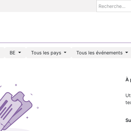
S
AEZEO COACH
ETUDES
À FABRIQUER
BASE E
BE
Tous les pays
Tous les événements
À 
Ut
te
Su