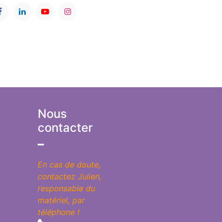
Nous
contacter
En cas de doute,
contactez Julien,
responsable du
matériel, par
téléphone !