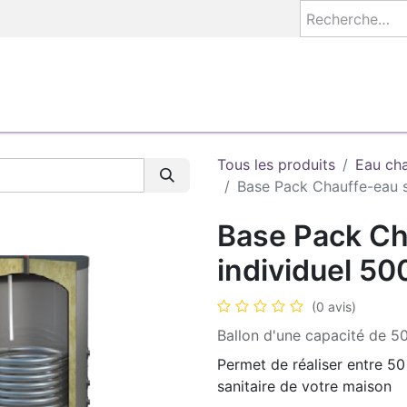
S
AEZEO COACH
ETUDES
À FABRIQUER
BASE E
Tous les produits
Eau ch
Base Pack Chauffe-eau s
Base Pack Ch
individuel 50
(0 avis)
Ballon d'une capacité de 
Permet de réaliser entre 5
sanitaire de votre maison