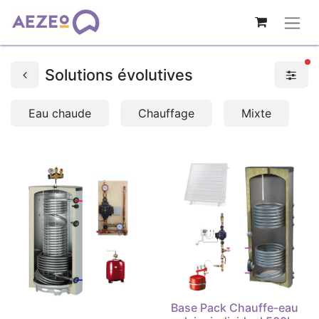
fi
Solutions évolutives
Eau chaude
Chauffage
Mixte
Base Pack Chauffe-eau