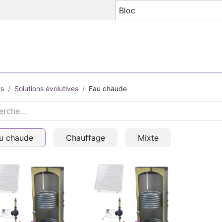
S
AEZEO COACH
ETUDES
À FABRIQUER
BASE E
ts
Solutions évolutives
Eau chaude
u chaude
Chauffage
Mixte