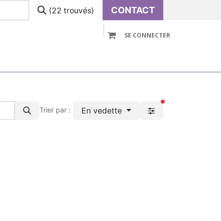
CONTACT
(22 trouvés)
SE CONNECTER
VOLUTIVE
PRE-ASSEMBLE
ACCESSOIRES
filtres actifs
En vedette
Trier par :