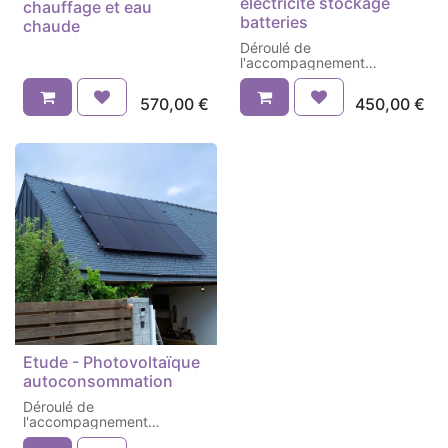
électricité stockage
chauffage et eau
batteries
chaude
Déroulé de
l'accompagnement
technique :
570,00
€
450,00
€
1- Une phase de réception
de vos données et
d’analyse de votre projet.
Un formulaire vous sera
envoyé dans votre mail de
confirmation d'inscription.
2- Premier contact avec
notre chargé d'étude : Il
vous contactera afin de
déterminer la date de
l'échange.
3- Un temps d’échange sur
votre projet afin d’évoquer
ensemble les scénarios
énergétiques possibles,
Etude - Photovoltaïque
avec l’objectif de trouver la
meilleure solution en termes
autoconsommation
d’installation énergétique et
Déroulé de
surtout celle qui vous
l'accompagnement
convient à vous, votre
technique :
logement, vos usages.