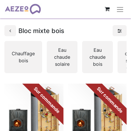
Bloc mixte bois
Eau
Eau
Chauffage
ch
chaude
chaude
bois
so
solaire
bois
+ 
Sur commande
Sur commande