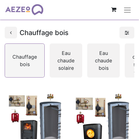
Chauffage bois
Eau
Eau
Chauffage
ch
chaude
chaude
bois
so
solaire
bois
+ 