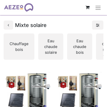
Mixte solaire
Eau
Eau
Chauffage
ch
chaude
chaude
bois
so
solaire
bois
+ 