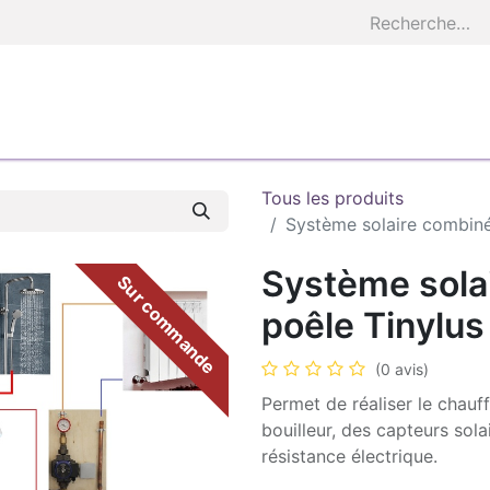
S
AEZEO COACH
ETUDES
À FABRIQUER
BASE E
Tous les produits
Système solaire combiné
Système sola
Sur commande
poêle Tinylus
(0 avis)
Permet de réaliser le chauf
bouilleur, des capteurs sol
résistance électrique.