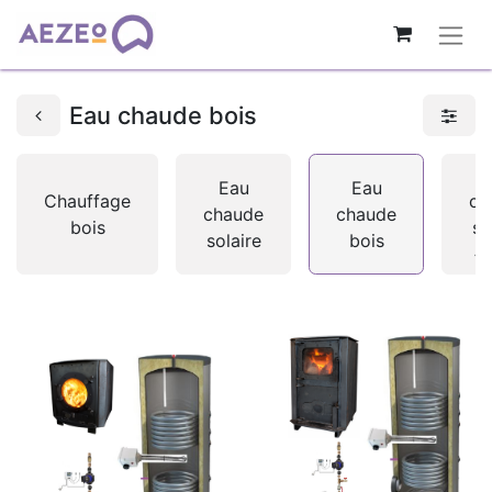
Eau chaude bois
Eau
Eau
Chauffage
ch
chaude
chaude
bois
so
solaire
bois
+ 