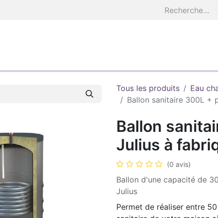
S
AEZEO COACH
ETUDES
À FABRIQUER
BASE E
Tous les produits
Eau ch
Ballon sanitaire 300L + p
Ballon sanita
Julius à fabri
(0 avis)
Ballon d'une capacité de 3
Julius
Permet de réaliser entre 5