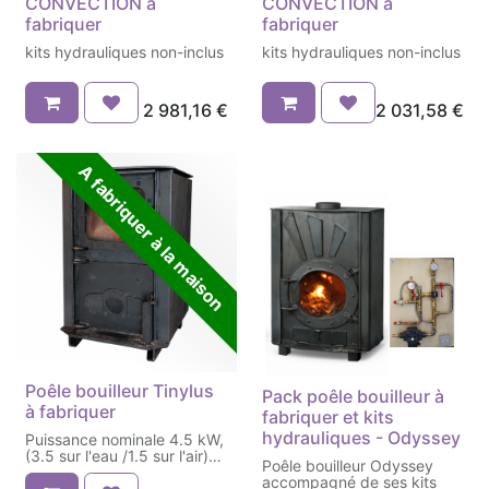
CONVECTION à
CONVECTION à
fabriquer
fabriquer
kits hydrauliques non-inclus
kits hydrauliques non-inclus
2 981,16
€
2 031,58
€
A fabriquer à la maison
Poêle bouilleur Tinylus
Pack poêle bouilleur à
à fabriquer
fabriquer et kits
hydrauliques - Odyssey
Puissance nominale 4.5 kW,
(3.5 sur l'eau /1.5 sur l'air)
Poêle bouilleur Odyssey
Rendement 80%, poids 120
accompagné de ses kits
kg