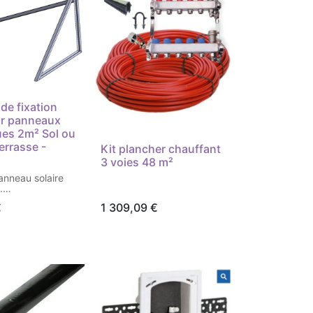
de fixation
ur panneaux
ues 2m² Sol ou
errasse -
Kit plancher chauffant
3 voies 48 m²
anneau solaire
.
kit avec notice,
€
1 309,09
€
une meuleuse et
ceuse.
 enlèvement aux
Aezeo
Lestage au sol non