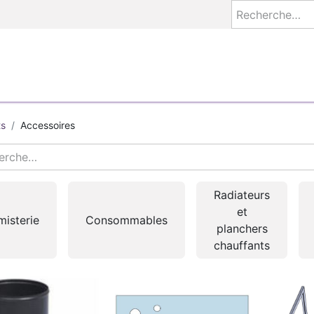
S
AEZEO COACH
ETUDES
À FABRIQUER
BASE E
ts
Accessoires
Radiateurs
et
misterie
Consommables
planchers
chauffants