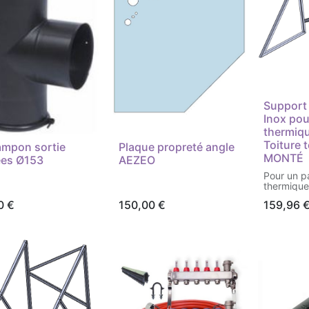
Support 
Inox po
thermiq
Toiture t
ampon sortie
Plaque propreté angle
MONTÉ
es Ø153
AEZEO
Pour un p
thermique
Fourni en 
0
€
150,00
€
159,96
besoin d'
d'une per
Prix pour
locaux d'
Fixation/
compris