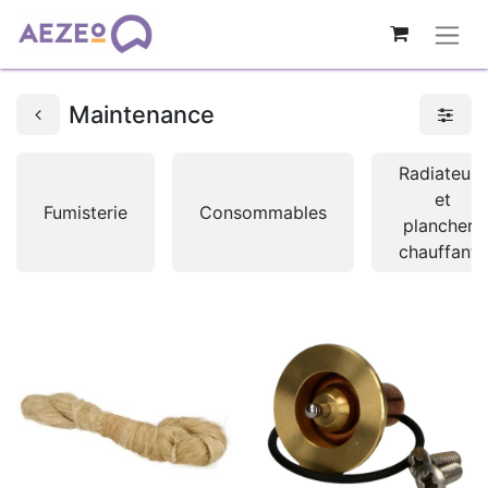
Maintenance
Radiateurs
et
Fumisterie
Consommables
planchers
chauffants