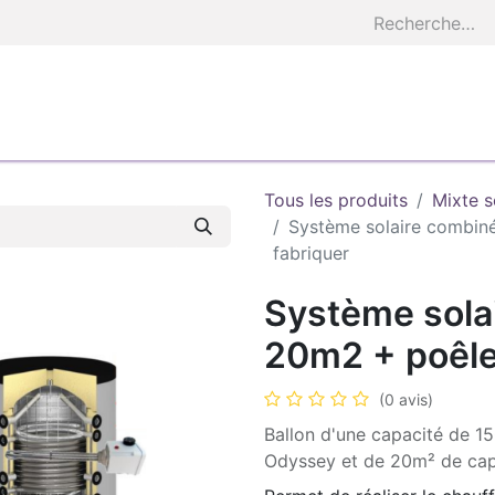
S
AEZEO COACH
ETUDES
À FABRIQUER
BASE E
Tous les produits
Mixte s
Système solaire combin
fabriquer
Système sola
20m2 + poêle
(0 avis)
Ballon d'une capacité de 1
Odyssey et de 20m² de cap