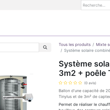
S
AEZEO COACH
ETUDES
À FABRIQUER
BASE E
Tous les produits
Mixte s
Système solaire combiné
Système sola
3m2 + poêle T
(0 avis)
Ballon d'une capacité de 2
Tinylus et de 3m² de capteu
Permet de réaliser le chauf